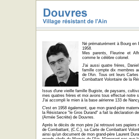
Né prématurément à Bourg en Br
1958.
Mes parents, Fleurine et Alf
comme le célèbre colonel.
J'ai aussi quatre frères, Dani
famille compte dix membres ac
de l'Ain. Tous ont leurs Carte
Combattant Volontaire de la Ré
Issus d'une vieille famille Bugiste, de paysans, cultiv
mes quatres frères et moi avons tous effectué notre se
J'ai accompli le mien à la base aérienne 133 de Nanc
C'est en 1958 également, que mon grand-père materne
la Résistance "le Gros Durand" a fait la déclaration de
(Armée Secrète) de Douvres.
Après le décès de mon père j'ai retrouvé ses papiers m
de Combattant, (C.C.), sa Carte de Combattant Volont
ainsi qu'un document de mon grand-père Laurent Duran
grands chefs du Maquis de l'Ain. N'ignorant pas que 